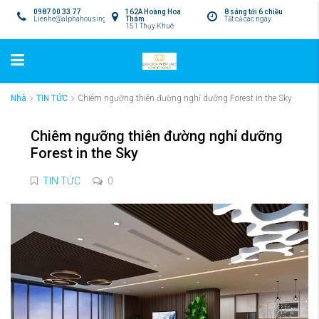
0987 00 33 77
162A Hoàng Hoa
8 sáng tới 6 chiều
Lienhe@alphahousing.vn
Thám
Tất cả các ngày
151 Thụy Khuê
Nhà
TIN TỨC
Chiêm ngưỡng thiên đường nghỉ dưỡng Forest in the Sky
Chiêm ngưỡng thiên đường nghỉ dưỡng
Forest in the Sky
TIN TỨC
0