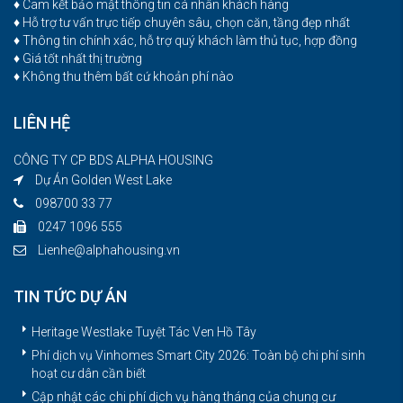
♦ Cam kết bảo mật thông tin cá nhân khách hàng
♦ Hỗ trợ tư vấn trực tiếp chuyên sâu, chọn căn, tầng đẹp nhất
♦ Thông tin chính xác, hỗ trợ quý khách làm thủ tục, hợp đồng
♦ Giá tốt nhất thị trường
♦ Không thu thêm bất cứ khoản phí nào
LIÊN HỆ
CÔNG TY CP BDS ALPHA HOUSING
Dự Án Golden West Lake
098700 33 77
0247 1096 555
Lienhe@alphahousing.vn
TIN TỨC DỰ ÁN
Heritage Westlake Tuyệt Tác Ven Hồ Tây
Phí dịch vụ Vinhomes Smart City 2026: Toàn bộ chi phí sinh
hoạt cư dân cần biết
Cập nhật các chi phí dịch vụ hàng tháng của chung cư