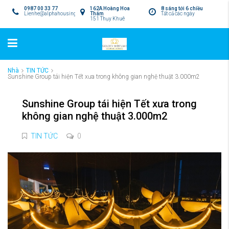
0987 00 33 77
162A Hoàng Hoa
8 sáng tới 6 chiều
Lienhe@alphahousing.vn
Thám
Tất cả các ngày
151 Thụy Khuê
Nhà
TIN TỨC
Sunshine Group tái hiện Tết xưa trong không gian nghệ thuật 3.000m2
Sunshine Group tái hiện Tết xưa trong
không gian nghệ thuật 3.000m2
TIN TỨC
0