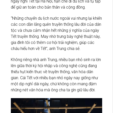
ngày nghỉ Tết tại Hà Nội, hạn chế đi du lịch và tụ tập
để giữ an toàn cho bản thân và cộng đồng.
“Những chuyến du lịch nước ngoài vui nhưng lại khiến
các con dần lãng quên truyền thống lâu đời của dân
tộc và chưa cảm nhận hết những ý nghĩa của ngày
Tết truyền thống. May nhờ trưng bày nghệ thuật này,
gia đình tôi có thêm cơ hội trải nghiệm, giúp các
cháu hiểu hơn về Tết”, anh Trung chia sẻ.
Không riêng nhà anh Trung, nhiều bạn nhỏ sinh ra lớn
lên giữa thời kỳ hội nhập và công nghệ cũng đang
thiếu hụt kiến thưc về truyền thống, văn hóa dân
gian. Cái Tết với nhiều bạn nhỏ ngày nay giống như
một dịp nghỉ dài ngày, chứ không còn mang đậm
những nét văn hóa mà ông cha ta gìn giữ lâu đời.