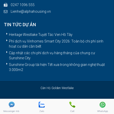
0247 1096 555
Lienhe@alphahousing.vn
TIN TỨC DỰ ÁN
Heritage Westlake Tuyệt Tác Ven Hồ Tây
Phí dịch vụ Vinhomes Smart City 2026: Toàn bộ chi phí sinh
hoạt cư dân cần biết
Cập nhật các chi phí dịch vụ hàng tháng của chung cư
Sunshine City
Sunshine Group tái hiện Tết xưa trong không gian nghệ thuật
3.000m2
Căn Hộ Golden Westlake
Messenger mb
Zalo
Call
WhatsApp