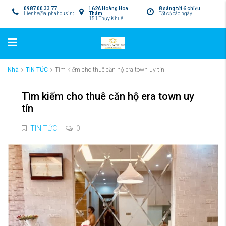
0987 00 33 77
162A Hoàng Hoa
8 sáng tới 6 chiều
Lienhe@alphahousing.vn
Thám
Tất cả các ngày
151 Thụy Khuê
Nhà
TIN TỨC
Tìm kiếm cho thuê căn hộ era town uy tín
Tìm kiếm cho thuê căn hộ era town uy
tín
TIN TỨC
0