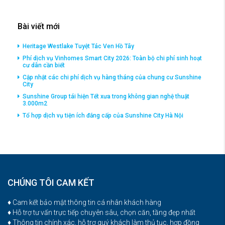
Bài viết mới
Heritage Westlake Tuyệt Tác Ven Hồ Tây
Phí dịch vụ Vinhomes Smart City 2026: Toàn bộ chi phí sinh hoạt
cư dân cần biết
Cập nhật các chi phí dịch vụ hàng tháng của chung cư Sunshine
City
Sunshine Group tái hiện Tết xưa trong không gian nghệ thuật
3.000m2
Tổ hợp dịch vụ tiện ích đắng cấp của Sunshine City Hà Nội
CHÚNG TÔI CAM KẾT
♦ Cam kết bảo mật thông tin cá nhân khách hàng
♦ Hỗ trợ tư vấn trực tiếp chuyên sâu, chọn căn, tầng đẹp nhất
♦ Thông tin chính xác, hỗ trợ quý khách làm thủ tục, hợp đồng