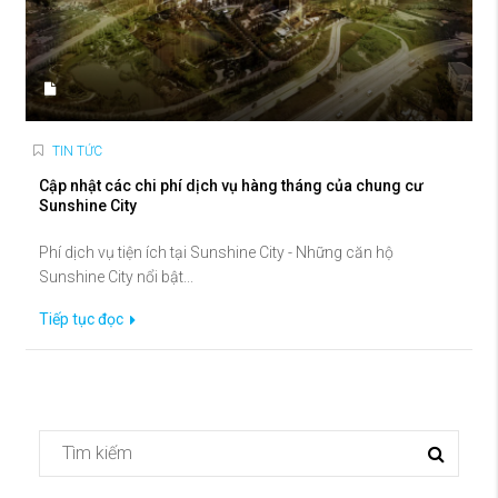
TIN TỨC
Cập nhật các chi phí dịch vụ hàng tháng của chung cư
Sunshine City
Phí dịch vụ tiện ích tại Sunshine City - Những căn hộ
Sunshine City nổi bật...
Tiếp tục đọc