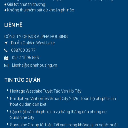
♦ Giá tốt nhất thị trường
♦ Không thu thêm bất cứ khoản phí nào
LIÊN HỆ
CÔNG TY CP BDS ALPHA HOUSING
Dự Án Golden West Lake
098700 33 77
0247 1096 555
Lienhe@alphahousing.vn
TIN TỨC DỰ ÁN
Heritage Westlake Tuyệt Tác Ven Hồ Tây
Phí dịch vụ Vinhomes Smart City 2026: Toàn bộ chi phí sinh
hoạt cư dân cần biết
Cập nhật các chi phí dịch vụ hàng tháng của chung cư
Sunshine City
Sunshine Group tái hiện Tết xưa trong không gian nghệ thuật