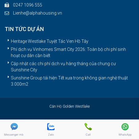
0247 1096 555
Lienhe@alphahousing.vn
TIN TỨC DỰ ÁN
Heritage Westlake Tuyệt Tác Ven Hồ Tây
Phí dịch vụ Vinhomes Smart City 2026: Toàn bộ chi phí sinh
hoạt cư dân cần biết
Cập nhật các chi phí dịch vụ hàng tháng của chung cư
Sunshine City
Sunshine Group tái hiện Tết xưa trong không gian nghệ thuật
3.000m2
Căn Hộ Golden Westlake
Messenger mb
Zalo
Call
WhatsApp