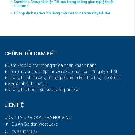
Sunshine Group tái hiện Tết xưa trong không gian nghệ thuật
3.000m2
Tổ hợp dịch vụ tiện ích đắng cấp của Sunshine City Hà Nội
CHÚNG TÔI CAM KẾT
♦ Cam kết bảo mật thông tin cá nhân khách hàng
♦ Hỗ trợ tư vấn trực tiếp chuyên sâu, chọn căn, tầng đẹp nhất
♦ Thông tin chính xác, hỗ trợ quý khách làm thủ tục, hợp đồng
♦ Giá tốt nhất thị trường
♦ Không thu thêm bất cứ khoản phí nào
LIÊN HỆ
CÔNG TY CP BDS ALPHA HOUSING
Dự Án Golden West Lake
098700 33 77