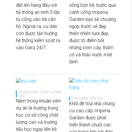
đặt lên hàng đầu với
sống bộn bề, bước qua
hệ thống an ninh 3 lớp
cánh cổng Imperia
từ cổng vào tới căn
Garden bạn sẽ choáng
hộ. Ngoài ra, cư dân
ngợp trước vẻ đẹp
còn được tận hưởng
thiên nhiên tươi đẹp,
hệ thống kiểm soát ra
được tô điểm bởi
vào Gara 24/7.
những vòm cây, thảm
cỏ và thác nước mát
lành.
TRƯỜNG HỌC CHẤT LƯỢNG
CAO
CỬA HÀNG TIỆN ÍCH
Nằm trong khuân viên
Khối đế tòa nhà chung
dự án là trường trung
cư cao cấp Imperia
học cơ sở công chất
Garden được phát
lượng cao và trường
triển thành chuỗi các
tiểu học ngay liền kề.
cửa hàng tiện ích đáp