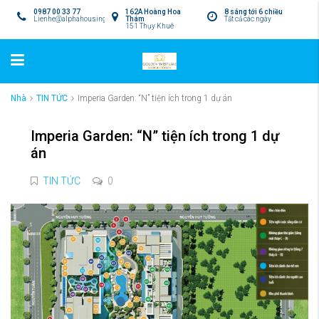
0987 00 33 77
162A Hoàng Hoa
8 sáng tới 6 chiều
Lienhe@alphahousing.vn
Thám
Tất cả các ngày
151 Thụy Khuê
Nhà
TIN TỨC
Imperia Garden: “N” tiện ích trong 1 dự án
Imperia Garden: “N” tiện ích trong 1 dự
án
TIN TỨC
0