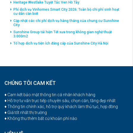
Heritage Westlake Tuyệt Tác Ven Hồ Tây
Phí dịch vụ Vinhomes Smart City 2026: Toàn bộ chi phí sinh hoạt
cư dân cần biết
Cập nhật các chi phí dịch vụ hàng tháng của chung cư Sunshine
City
Sunshine Group tái hiện Tết xưa trong không gian nghệ thuật
3.000m2
Tổ hợp dịch vụ tiện ích đắng cấp của Sunshine City Hà Nội
CHÚNG TÔI CAM KẾT
♦ Cam kết bảo mật thông tin cá nhân khách hàng
♦ Hỗ trợ tư vấn trực tiếp chuyên sâu, chọn căn, tầng đẹp nhất
♦ Thông tin chính xác, hỗ trợ quý khách làm thủ tục, hợp đồng
♦ Giá tốt nhất thị trường
♦ Không thu thêm bất cứ khoản phí nào