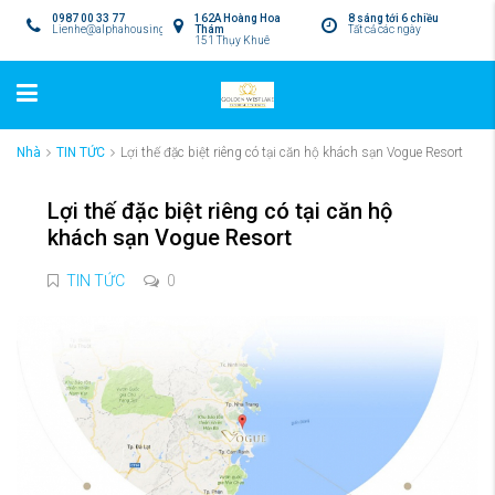
0987 00 33 77
162A Hoàng Hoa
8 sáng tới 6 chiều
Lienhe@alphahousing.vn
Thám
Tất cả các ngày
151 Thụy Khuê
Nhà
TIN TỨC
Lợi thế đặc biệt riêng có tại căn hộ khách sạn Vogue Resort
Lợi thế đặc biệt riêng có tại căn hộ
khách sạn Vogue Resort
TIN TỨC
0