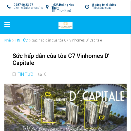
0987 00 33 77
162A Hoàng Hoa
8 sáng tới 6 chiều
Lienhe@alphahousing.vn
Thám
Tất cả các ngày
151 Thụy Khuê
Nhà
TIN TỨC
Sức hấp dẫn của tòa C7 Vinhomes D’ Capitale
Sức hấp dẫn của tòa C7 Vinhomes D’
Capitale
TIN TỨC
0