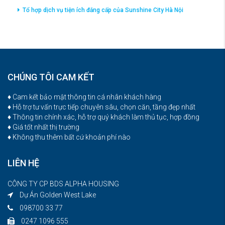
Tổ hợp dịch vụ tiện ích đắng cấp của Sunshine City Hà Nội
CHÚNG TÔI CAM KẾT
♦ Cam kết bảo mật thông tin cá nhân khách hàng
♦ Hỗ trợ tư vấn trực tiếp chuyên sâu, chọn căn, tầng đẹp nhất
♦ Thông tin chính xác, hỗ trợ quý khách làm thủ tục, hợp đồng
♦ Giá tốt nhất thị trường
♦ Không thu thêm bất cứ khoản phí nào
LIÊN HỆ
CÔNG TY CP BDS ALPHA HOUSING
Dự Án Golden West Lake
098700 33 77
0247 1096 555