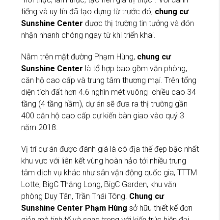
tiếng và uy tín đã tạo dựng từ trước đó,
chung cư
Sunshine Center
được thị trường tin tưởng và đón
nhận nhanh chóng ngay từ khi triển khai.
Nằm trên mặt đường Phạm Hùng,
chung cư
Sunshine Center
là tổ hợp bao gồm văn phòng,
căn hộ cao cấp và trung tâm thương mại. Trên tổng
diện tích đất hơn 4.6 nghìn mét vuông chiều cao 34
tầng (4 tầng hầm), dự án sẽ đưa ra thị trường gần
400 căn hộ cao cấp dự kiến bàn giao vào quý 3
năm 2018.
Vị trí dự án được đánh giá là có địa thế đẹp bậc nhất
khu vực với liên kết vùng hoàn hảo tới nhiều trung
tâm dịch vụ khác như sân vận động quốc gia, TTTM
Lotte, BigC Thăng Long, BigC Garden, khu văn
phòng Duy Tân, Trần Thái Tông.
Chung cư
Sunshine Center Phạm Hùng
sở hữu thiết kế đơn
giản mà tinh tế và sang trọng với kiến trúc hiện đại,