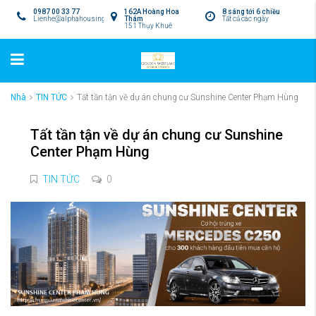
0987 00 33 77
162A Hoàng Hoa
8 sáng tới 6 chiều
Lienhe@alphahousing.vn
Thám
Tất cả các ngày
151 Thụy Khuê
Nhà
TIN TỨC
Tất tần tận về dự án chung cư Sunshine Center Phạm Hùng
Tất tần tận về dự án chung cư Sunshine
Center Phạm Hùng
TIN TỨC
0