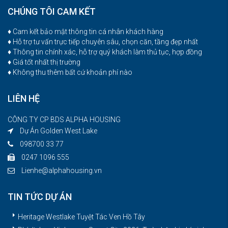
CHÚNG TÔI CAM KẾT
♦ Cam kết bảo mật thông tin cá nhân khách hàng
♦ Hỗ trợ tư vấn trực tiếp chuyên sâu, chọn căn, tầng đẹp nhất
♦ Thông tin chính xác, hỗ trợ quý khách làm thủ tục, hợp đồng
♦ Giá tốt nhất thị trường
♦ Không thu thêm bất cứ khoản phí nào
LIÊN HỆ
CÔNG TY CP BDS ALPHA HOUSING
Dự Án Golden West Lake
098700 33 77
0247 1096 555
Lienhe@alphahousing.vn
TIN TỨC DỰ ÁN
Heritage Westlake Tuyệt Tác Ven Hồ Tây