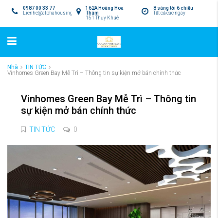
0987 00 33 77
162A Hoàng Hoa
8 sáng tới 6 chiều
Lienhe@alphahousing.vn
Thám
Tất cả các ngày
151 Thụy Khuê
Nhà
TIN TỨC
Vinhomes Green Bay Mễ Trì – Thông tin sự kiện mở bán chính thức
Vinhomes Green Bay Mễ Trì – Thông tin
sự kiện mở bán chính thức
TIN TỨC
0