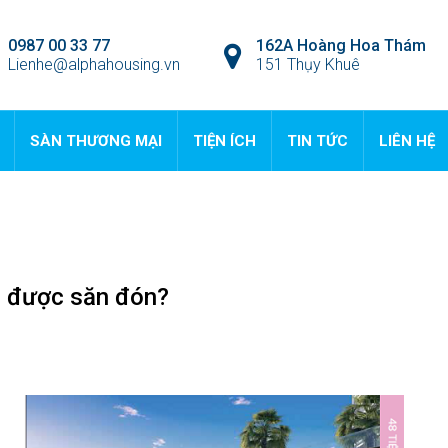
0987 00 33 77
162A Hoàng Hoa Thám
Lienhe@alphahousing.vn
151 Thụy Khuê
SÀN THƯƠNG MẠI
TIỆN ÍCH
TIN TỨC
LIÊN HỆ
i được săn đón?