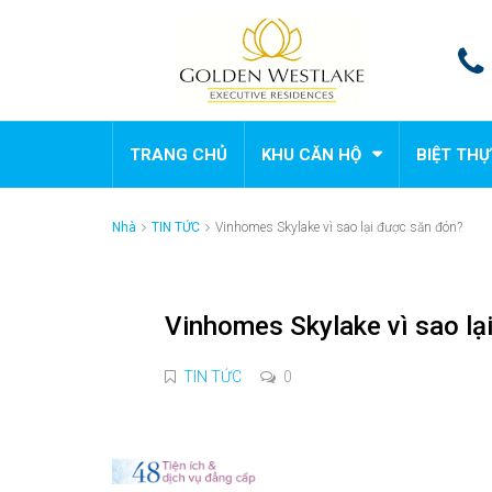
TRANG CHỦ
KHU CĂN HỘ
BIỆT THỰ
Nhà
TIN TỨC
Vinhomes Skylake vì sao lại được săn đón?
Vinhomes Skylake vì sao lạ
TIN TỨC
0