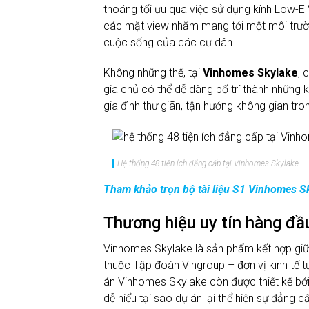
thoáng tối ưu qua việc sử dụng kính Low-
các mặt view nhằm mang tới một môi trườ
cuộc sống của các cư dân.
Không những thế, tại
Vinhomes Skylake
, 
gia chủ có thể dễ dàng bố trí thành những 
gia đình thư giãn, tận hưởng không gian tro
Hệ thống 48 tiện ích đẳng cấp tại Vinhomes Skylake
Tham khảo trọn bộ tài liệu S1 Vinhomes S
Thương hiệu uy tín hàng đầ
Vinhomes Skylake là sản phẩm kết hợp gi
thuộc Tập đoàn Vingroup – đơn vị kinh tế 
án Vinhomes Skylake còn được thiết kế bởi
dễ hiểu tại sao dự án lại thể hiện sự đẳng