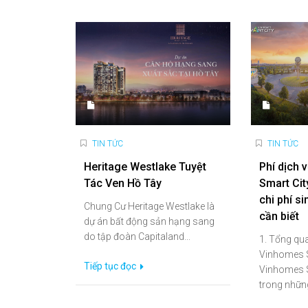
TIN TỨC
TIN TỨC
Heritage Westlake Tuyệt
Phí dịch 
Tác Ven Hồ Tây
Smart Cit
chi phí s
Chung Cư Heritage Westlake là
cần biết
dự án bất động sản hạng sang
do tập đoàn Capitaland...
1. Tổng qua
Vinhomes S
Tiếp tục đọc
Vinhomes S
trong những