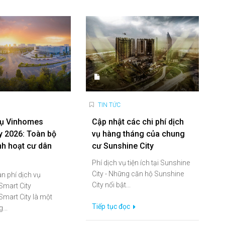
TIN TỨC
vụ Vinhomes
Cập nhật các chi phí dịch
y 2026: Toàn bộ
vụ hàng tháng của chung
inh hoạt cư dân
cư Sunshine City
Phí dịch vụ tiện ích tại Sunshine
City - Những căn hộ Sunshine
n phí dịch vụ
City nổi bật...
mart City
mart City là một
Tiếp tục đọc
...