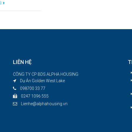
ọc
LIÊN HỆ
T
CÔNG TY CP BDS ALPHA HOUSING
Dự Án Golden West Lake
098700 33 77
p
0247 1096 555
Lienhe@alphahousing.vn