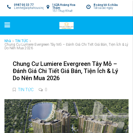
0987 00 33 77
162A Hoàng Hoa
8 sáng tới 6 chiều
Lienhe@alphahousing.vn
Thám
Tất cả các ngày
151 Thụy Khuê
Nhà
TIN TỨC
Chung Cư Lumiere Evergreen Tây Mỗ – Đánh Giá Chi Tiết Giá Bán, Tiện Ích & Lý
Do Nên Mua 2026
Chung Cư Lumiere Evergreen Tây Mỗ –
Đánh Giá Chi Tiết Giá Bán, Tiện Ích & Lý
Do Nên Mua 2026
TIN TỨC
0