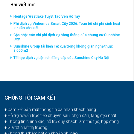
Bài viết mới
Heritage Westlake Tuyệt Tác Ven Hồ Tây
Phí dịch vụ Vinhomes Smart City 2026: Toàn bộ chi phí sinh hoạt
cư dân cần biết
Cập nhật các chi phí dịch vụ hàng tháng của chung cư Sunshine
City
Sunshine Group tái hiện Tết xưa trong không gian nghệ thuật
3.000m2
Tổ hợp dịch vụ tiện ích đắng cấp của Sunshine City Hà Nội
CHÚNG TÔI CAM KẾT
♦ Cam kết bảo mật thông tin cá nhân khách hàng
♦ Hỗ trợ tư vấn trực tiếp chuyên sâu, chọn căn, tầng đẹp nhất
♦ Thông tin chính xác, hỗ trợ quý khách làm thủ tục, hợp đồng
♦ Giá tốt nhất thị trường
♦ Không thu thêm bất cứ khoản phí nào