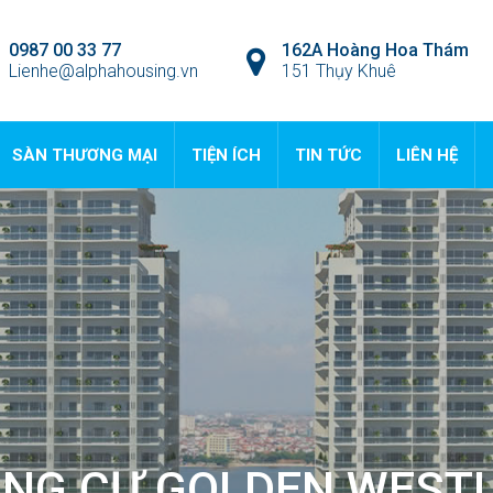
0987 00 33 77
162A Hoàng Hoa Thám
Lienhe@alphahousing.vn
151 Thụy Khuê
SÀN THƯƠNG MẠI
TIỆN ÍCH
TIN TỨC
LIÊN HỆ
NG CƯ GOLDEN WEST