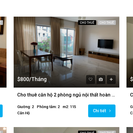
Ê
CHO THUÊ
CHO THUÊ
$800/Tháng
$
Cho thuê căn hộ 2 phòng ngủ nội thất hoàn toàn mới tại Golden Westlake
Giường: 2
Phòng tắm: 2
m2: 115
G
Chi tiết
Căn Hộ
C