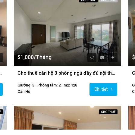
Ê
CHO THUÊ
CHO THUÊ
$1,000/Tháng
$
ngủ tòa E Golden Westlake, đầy đủ nội thất.
Cho thuê căn hộ 3 phòng ngủ đầy đủ nội thất tại Golden Westlake
Giường: 3
Phòng tắm: 2
m2: 128
G
Chi tiết
Căn Hộ
C
Ê
CHO THUÊ