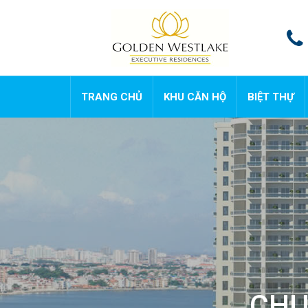
TRANG CHỦ
KHU CĂN HỘ
BIỆT THỰ
CHU