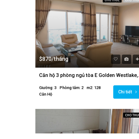
CHO THUÊ
CHO THU
$870/tháng
Căn hộ 3 phòng 
Giường: 3
Phòng tắm: 2
m2: 128
Chi tiết
Căn Hộ
CHO THU