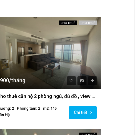
CHO THUÊ
CHO THUÊ
900/tháng
Cho thuê căn hộ 2 phòng ngủ, đủ đồ , view hồ tại Golden Westlake.
iường: 2
Phòng tắm: 2
m2: 115
Chi tiết
ăn Hộ