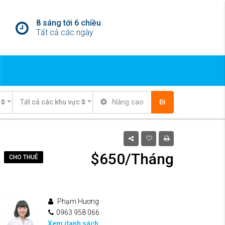
8 sáng tới 6 chiều
Tất cả các ngày
Nâng cao
Tất cả các khu vực
Đi
$650/Tháng
CHO THUÊ
Phạm Hương
0963 958 066
Xem danh sách