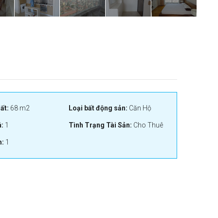
ất:
68 m2
Loại bất động sản:
Căn Hộ
:
1
Tình Trạng Tài Sản:
Cho Thuê
:
1