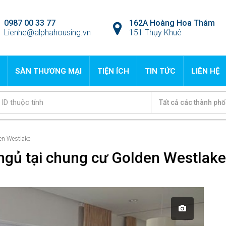
0987 00 33 77
162A Hoàng Hoa Thám
Lienhe@alphahousing.vn
151 Thụy Khuê
SÀN THƯƠNG MẠI
TIỆN ÍCH
TIN TỨC
LIÊN HỆ
Tất cả các thành phố
en Westlake
ngủ tại chung cư Golden Westlake