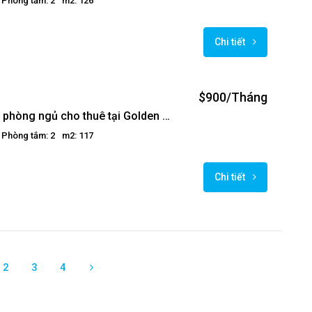
Phòng tắm: 2
m2: 126
Chi tiết
$900/Tháng
Căn hộ 2 phòng ngủ cho thuê tại Golden Westlake
Phòng tắm: 2
m2: 117
Chi tiết
2
3
4