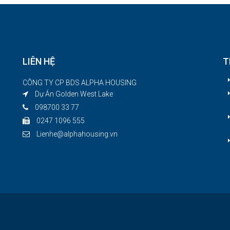
LIÊN HỆ
T
CÔNG TY CP BDS ALPHA HOUSING
Dự Án Golden West Lake
098700 33 77
p
0247 1096 555
Lienhe@alphahousing.vn