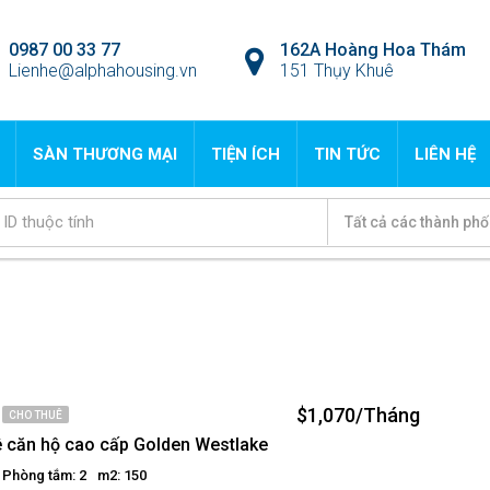
0987 00 33 77
162A Hoàng Hoa Thám
Lienhe@alphahousing.vn
151 Thụy Khuê
SÀN THƯƠNG MẠI
TIỆN ÍCH
TIN TỨC
LIÊN HỆ
Tất cả các thành phố
$1,070/Tháng
CHO THUÊ
 căn hộ cao cấp Golden Westlake
Phòng tắm: 2
m2: 150