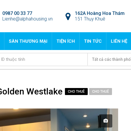
0987 00 33 77
162A Hoàng Hoa Thám
Lienhe@alphahousing.vn
151 Thụy Khuê
SÀN THƯƠNG MẠI
TIỆN ÍCH
TIN TỨC
LIÊN HỆ
Tất cả các thành phố
Golden Westlake
CHO THUÊ
CHO THUÊ