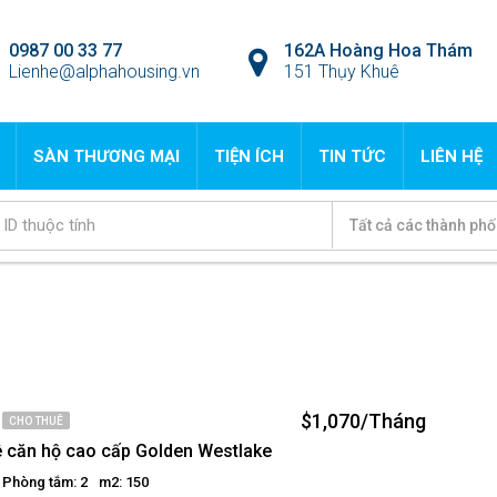
0987 00 33 77
162A Hoàng Hoa Thám
Lienhe@alphahousing.vn
151 Thụy Khuê
SÀN THƯƠNG MẠI
TIỆN ÍCH
TIN TỨC
LIÊN HỆ
Tất cả các thành phố
$1,070/Tháng
CHO THUÊ
 căn hộ cao cấp Golden Westlake
Phòng tắm: 2
m2: 150