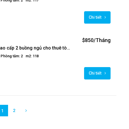
Phòng tắm: 2
m2: 117
Chi tiết
$850/Tháng
Căn hộ cao cấp 2 buồng ngủ cho thuê tòa nhà Golden Westlake, Tây Hồ, Hà Nội
Phòng tắm: 2
m2: 118
Chi tiết
2
1