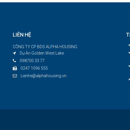
LIÊN HỆ
T
CÔNG TY CP BDS ALPHA HOUSING
Dự Án Golden West Lake
098700 33 77
p
0247 1096 555
Lienhe@alphahousing.vn