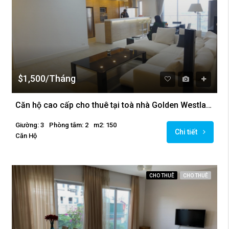
$1,500/Tháng
Căn hộ cao cấp cho thuê tại toà nhà Golden Westlake, Ba Đình
Giường: 3
Phòng tắm: 2
m2: 150
Chi tiết
Căn Hộ
CHO THUÊ
CHO THUÊ