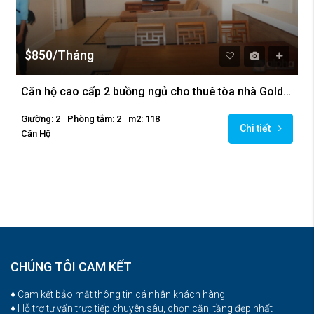
$850/Tháng
Căn hộ cao cấp 2 buồng ngủ cho thuê tòa nhà Golden Westlake, Tây Hồ, Hà Nội
Giường: 2
Phòng tắm: 2
m2: 118
Chi tiết
Căn Hộ
CHÚNG TÔI CAM KẾT
♦ Cam kết bảo mật thông tin cá nhân khách hàng
♦ Hỗ trợ tư vấn trực tiếp chuyên sâu, chọn căn, tầng đẹp nhất