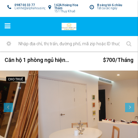
0987 00 33 77
162A Hoàng Hoa
8 sáng tới 6 chiều
Lienhe@alphahousing.vn
Thám
Tất cả các ngày
151 Thụy Khuê
Căn hộ 1 phòng ngủ hiện đại cho thuê tại tòa nhà Golden Westlake
$700/Tháng
CHO THUÊ