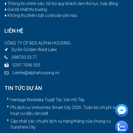
♦ Thông tin chính xác, hỗ trợ quý khách làm thủ tục, hợp đồng
♦ Giá tốt nhất thị trường
♦ Không thu thêm bất cứ khoản phí nào
LIÊN HỆ
CÔNG TY CP BDS ALPHA HOUSING
Dự Án Golden West Lake
098700 33 77
0247 1096 555
Lienhe@alphahousing.vn
TIN TỨC DỰ ÁN
Heritage Westlake Tuyệt Tác Ven Hồ Tây
Phí dịch vụ Vinhomes Smart City 2026: Toàn bộ chi phí sinh
hoạt cư dân cần biết
Cập nhật các chi phí dịch vụ hàng tháng của chung cư
Sunshine City