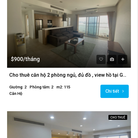
$900/tháng
Cho thuê căn hộ 2 phòng ngủ, đủ đồ , view hồ tại Golden Westlake.
Giường: 2
Phòng tắm: 2
m2: 115
Chi tiết
Căn Hộ
CHO THUÊ