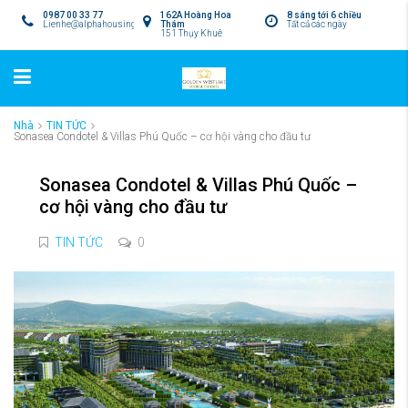
0987 00 33 77
162A Hoàng Hoa
8 sáng tới 6 chiều
Lienhe@alphahousing.vn
Thám
Tất cả các ngày
151 Thụy Khuê
Nhà
TIN TỨC
Sonasea Condotel & Villas Phú Quốc – cơ hội vàng cho đầu tư
Sonasea Condotel & Villas Phú Quốc –
cơ hội vàng cho đầu tư
TIN TỨC
0