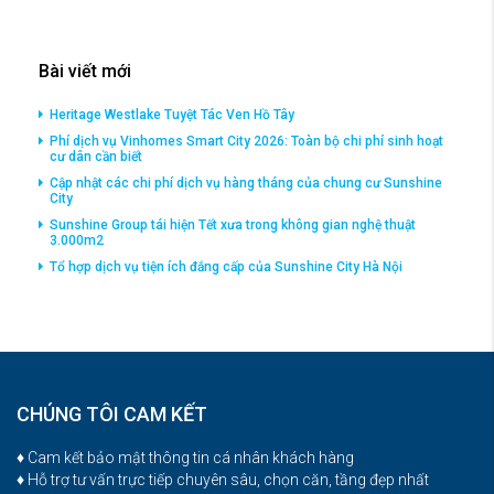
Bài viết mới
Heritage Westlake Tuyệt Tác Ven Hồ Tây
Phí dịch vụ Vinhomes Smart City 2026: Toàn bộ chi phí sinh hoạt
cư dân cần biết
Cập nhật các chi phí dịch vụ hàng tháng của chung cư Sunshine
City
Sunshine Group tái hiện Tết xưa trong không gian nghệ thuật
3.000m2
Tổ hợp dịch vụ tiện ích đắng cấp của Sunshine City Hà Nội
CHÚNG TÔI CAM KẾT
♦ Cam kết bảo mật thông tin cá nhân khách hàng
♦ Hỗ trợ tư vấn trực tiếp chuyên sâu, chọn căn, tầng đẹp nhất