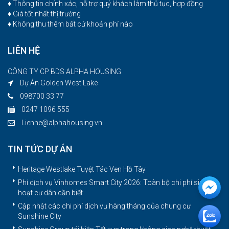
♦ Thông tin chính xác, hỗ trợ quý khách làm thủ tục, hợp đồng
♦ Giá tốt nhất thị trường
♦ Không thu thêm bất cứ khoản phí nào
LIÊN HỆ
CÔNG TY CP BDS ALPHA HOUSING
Dự Án Golden West Lake
098700 33 77
0247 1096 555
Lienhe@alphahousing.vn
TIN TỨC DỰ ÁN
Heritage Westlake Tuyệt Tác Ven Hồ Tây
Phí dịch vụ Vinhomes Smart City 2026: Toàn bộ chi phí sinh
hoạt cư dân cần biết
Cập nhật các chi phí dịch vụ hàng tháng của chung cư
Sunshine City