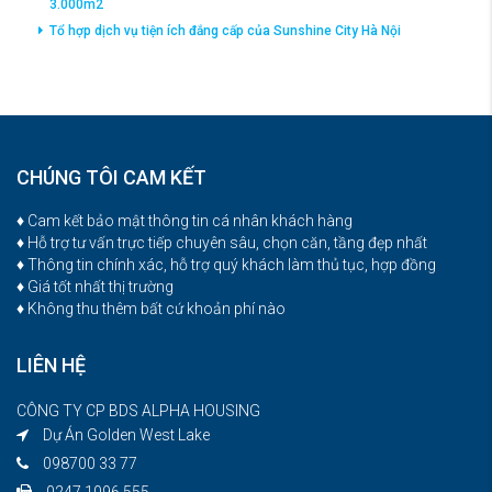
3.000m2
Tổ hợp dịch vụ tiện ích đắng cấp của Sunshine City Hà Nội
CHÚNG TÔI CAM KẾT
♦ Cam kết bảo mật thông tin cá nhân khách hàng
♦ Hỗ trợ tư vấn trực tiếp chuyên sâu, chọn căn, tầng đẹp nhất
♦ Thông tin chính xác, hỗ trợ quý khách làm thủ tục, hợp đồng
♦ Giá tốt nhất thị trường
♦ Không thu thêm bất cứ khoản phí nào
LIÊN HỆ
CÔNG TY CP BDS ALPHA HOUSING
Dự Án Golden West Lake
098700 33 77
0247 1096 555