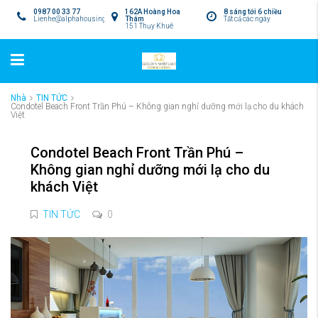
0987 00 33 77
162A Hoàng Hoa
8 sáng tới 6 chiều
Lienhe@alphahousing.vn
Thám
Tất cả các ngày
151 Thụy Khuê
Nhà
TIN TỨC
Condotel Beach Front Trần Phú – Không gian nghỉ dưỡng mới lạ cho du khách
Việt
Condotel Beach Front Trần Phú –
Không gian nghỉ dưỡng mới lạ cho du
khách Việt
TIN TỨC
0