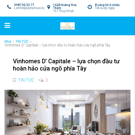
0987 00 33 77
162A Hoàng Hoa
8 sáng tới 6 chiều
Lienhe@alphahousing.vn
Thám
Tất cả các ngày
151 Thụy Khuê
Nhà
TIN TỨC
Vinhomes D’ Capitale – lựa chọn đầu tư hoàn hảo cửa ngõ phía Tây
Vinhomes D’ Capitale – lựa chọn đầu tư
hoàn hảo cửa ngõ phía Tây
TIN TỨC
0