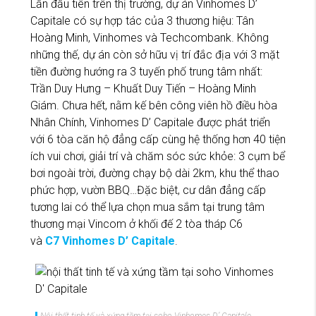
Lần đầu tiên trên thị trường, dự án Vinhomes D’
Capitale có sự hợp tác của 3 thương hiệu: Tân
Hoàng Minh, Vinhomes và Techcombank. Không
những thế, dự án còn sở hữu vị trí đắc địa với 3 mặt
tiền đường hướng ra 3 tuyến phố trung tâm nhất:
Trần Duy Hưng – Khuất Duy Tiến – Hoàng Minh
Giám. Chưa hết, nằm kế bên công viên hồ điều hòa
Nhân Chính, Vinhomes D’ Capitale được phát triển
với 6 tòa căn hộ đẳng cấp cùng hệ thống hơn 40 tiện
ích vui chơi, giải trí và chăm sóc sức khỏe: 3 cụm bể
bơi ngoài trời, đường chạy bộ dài 2km, khu thể thao
phức hợp, vườn BBQ…Đặc biệt, cư dân đẳng cấp
tương lai có thể lựa chọn mua sắm tại trung tâm
thương mại Vincom ở khối đế 2 tòa tháp C6
và
C7 Vinhomes D’ Capitale
.
Nội thất tinh tế và xứng tầm tại soho Vinhomes D’ Capitale