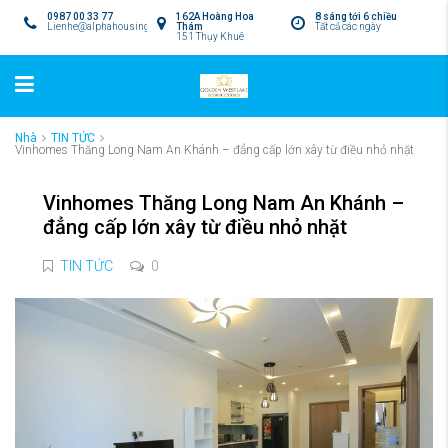
0987 00 33 77
162A Hoàng Hoa
8 sáng tới 6 chiều
Lienhe@alphahousing.vn
Thám
Tất cả các ngày
151 Thụy Khuê
Nhà
TIN TỨC
Vinhomes Thăng Long Nam An Khánh – đẳng cấp lớn xây từ điều nhỏ nhặt
Vinhomes Thăng Long Nam An Khánh –
đẳng cấp lớn xây từ điều nhỏ nhặt
TIN TỨC
0