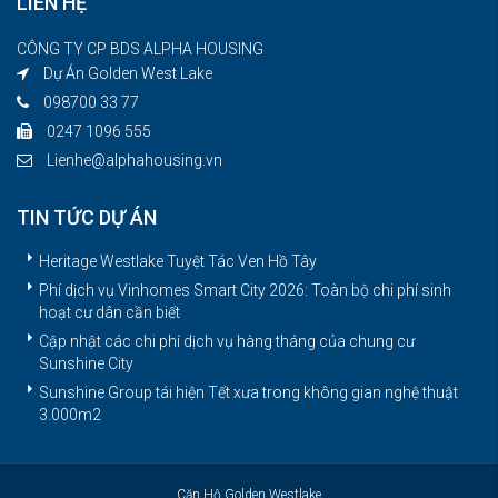
LIÊN HỆ
CÔNG TY CP BDS ALPHA HOUSING
Dự Án Golden West Lake
098700 33 77
0247 1096 555
Lienhe@alphahousing.vn
TIN TỨC DỰ ÁN
Heritage Westlake Tuyệt Tác Ven Hồ Tây
Phí dịch vụ Vinhomes Smart City 2026: Toàn bộ chi phí sinh
hoạt cư dân cần biết
Cập nhật các chi phí dịch vụ hàng tháng của chung cư
Sunshine City
Sunshine Group tái hiện Tết xưa trong không gian nghệ thuật
3.000m2
Căn Hộ Golden Westlake