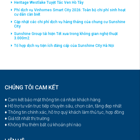
Heritage Westlake Tuyệt Tác Ven Hồ Tây
Phí dịch vụ Vinhomes Smart City 2026: Toàn bộ chi phí sinh hoạt
cư dân cần biết
Cập nhật các chi phí dịch vụ hàng tháng của chung cư Sunshine
City
Sunshine Group tái hiện Tết xưa trong không gian nghệ thuật
3.000m2
Tổ hợp dịch vụ tiện ích đắng cấp của Sunshine City Hà Nội
CHÚNG TÔI CAM KẾT
♦ Cam kết bảo mật thông tin cá nhân khách hàng
♦ Hỗ trợ tư vấn trực tiếp chuyên sâu, chọn căn, tầng đẹp nhất
♦ Thông tin chính xác, hỗ trợ quý khách làm thủ tục, hợp đồng
♦ Giá tốt nhất thị trường
♦ Không thu thêm bất cứ khoản phí nào