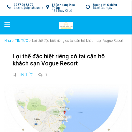
0987 00 33 77
162A Hoàng Hoa
8 sáng tới 6 chiều
Lienhe@alphahousing.vn
Thám
Tất cả các ngày
151 Thụy Khuê
Nhà
TIN TỨC
Lợi thế đặc biệt riêng có tại căn hộ khách sạn Vogue Resort
Lợi thế đặc biệt riêng có tại căn hộ
khách sạn Vogue Resort
TIN TỨC
0