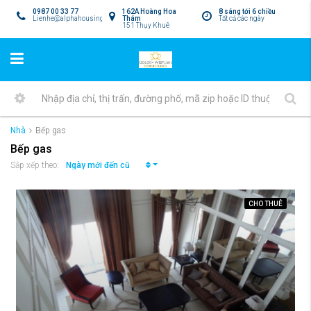
0987 00 33 77
162A Hoàng Hoa
8 sáng tới 6 chiều
Lienhe@alphahousing.vn
Thám
Tất cả các ngày
151 Thụy Khuê
Nhà
Bếp gas
Bếp gas
Ngày mới đến cũ
Sắp xếp theo:
CHO THUÊ