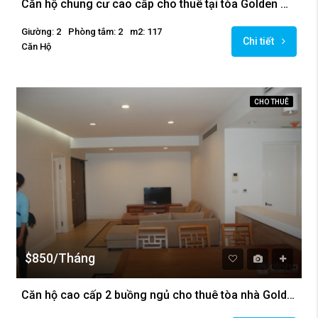
Căn hộ chung cư cao cấp cho thuê tại tòa Golden Westlake
Giường: 2
Phòng tắm: 2
m2: 117
Chi tiết
Căn Hộ
CHO THUÊ
$850/Tháng
Căn hộ cao cấp 2 buồng ngủ cho thuê tòa nhà Golden Westlake, Tây Hồ, Hà Nội