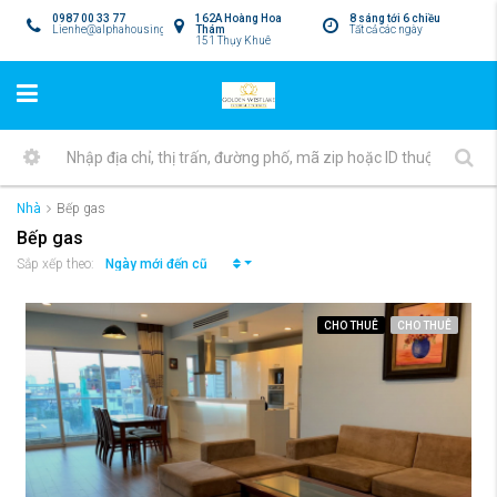
0987 00 33 77
162A Hoàng Hoa
8 sáng tới 6 chiều
Lienhe@alphahousing.vn
Thám
Tất cả các ngày
151 Thụy Khuê
Nhà
Bếp gas
Bếp gas
Ngày mới đến cũ
Sắp xếp theo:
CHO THUÊ
CHO THUÊ