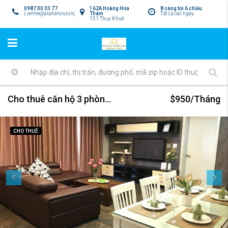
0987 00 33 77
162A Hoàng Hoa
8 sáng tới 6 chiều
Lienhe@alphahousing.vn
Thám
Tất cả các ngày
151 Thụy Khuê
Cho thuê căn hộ 3 phòng ngủ tại Golden Westlake
$950/Tháng
CHO THUÊ