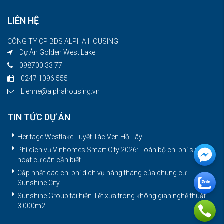
LIÊN HỆ
CÔNG TY CP BDS ALPHA HOUSING
Dự Án Golden West Lake
098700 33 77
0247 1096 555
Lienhe@alphahousing.vn
TIN TỨC DỰ ÁN
Heritage Westlake Tuyệt Tác Ven Hồ Tây
Phí dịch vụ Vinhomes Smart City 2026: Toàn bộ chi phí sinh
hoạt cư dân cần biết
Cập nhật các chi phí dịch vụ hàng tháng của chung cư
Sunshine City
Sunshine Group tái hiện Tết xưa trong không gian nghệ thuật
3.000m2