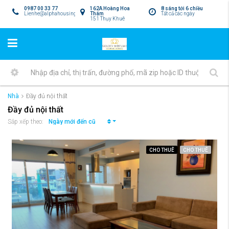
0987 00 33 77
162A Hoàng Hoa
8 sáng tới 6 chiều
Lienhe@alphahousing.vn
Thám
Tất cả các ngày
151 Thụy Khuê
Nhà
Đầy đủ nội thất
Đầy đủ nội thất
Ngày mới đến cũ
Sắp xếp theo:
CHO THUÊ
CHO THUÊ