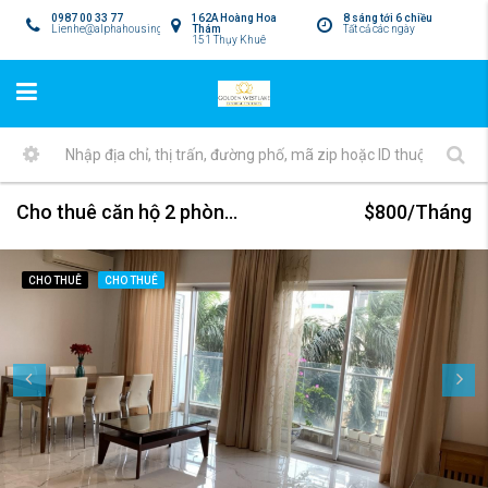
0987 00 33 77
162A Hoàng Hoa
8 sáng tới 6 chiều
Lienhe@alphahousing.vn
Thám
Tất cả các ngày
151 Thụy Khuê
Cho thuê căn hộ 2 phòng ngủ nội thất hoàn toàn mới tại Golden Westlake
$800/Tháng
CHO THUÊ
CHO THUÊ