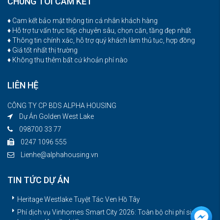
CHÚNG TÔI CAM KẾT
♦ Cam kết bảo mật thông tin cá nhân khách hàng
♦ Hỗ trợ tư vấn trực tiếp chuyên sâu, chọn căn, tầng đẹp nhất
♦ Thông tin chính xác, hỗ trợ quý khách làm thủ tục, hợp đồng
♦ Giá tốt nhất thị trường
♦ Không thu thêm bất cứ khoản phí nào
LIÊN HỆ
CÔNG TY CP BDS ALPHA HOUSING
Dự Án Golden West Lake
098700 33 77
0247 1096 555
Lienhe@alphahousing.vn
TIN TỨC DỰ ÁN
Heritage Westlake Tuyệt Tác Ven Hồ Tây
Phí dịch vụ Vinhomes Smart City 2026: Toàn bộ chi phí sinh