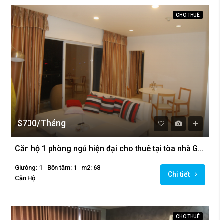
CHO THUÊ
$700/Tháng
Căn hộ 1 phòng ngủ hiện đại cho thuê tại tòa nhà Golden Westlake
Giường: 1
Bồn tắm: 1
m2: 68
Chi tiết
Căn Hộ
CHO THUÊ