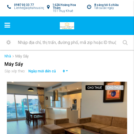
0987 00 33 77
162A Hoàng Hoa
8 sáng tới 6 chiều
Lienhe@alphahousing.vn
Thám
Tất cả các ngày
151 Thụy Khuê
Nhà
Máy Sấy
Máy Sấy
Ngày mới đến cũ
Sắp xếp theo:
CHO THUÊ
CHO THUÊ