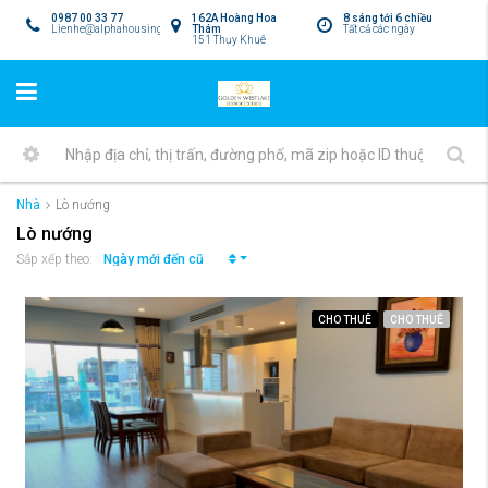
0987 00 33 77
162A Hoàng Hoa
8 sáng tới 6 chiều
Lienhe@alphahousing.vn
Thám
Tất cả các ngày
151 Thụy Khuê
Nhà
Lò nướng
Lò nướng
Ngày mới đến cũ
Sắp xếp theo:
CHO THUÊ
CHO THUÊ