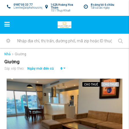
0987 00 33 77
162A Hoàng Hoa
8 sáng tới 6 chiều
Lienhe@alphahousing.vn
Thám
Tất cả các ngày
151 Thụy Khuê
Nhà
Giường
Giường
Ngày mới đến cũ
Sắp xếp theo:
CHO THUÊ
CHO THUÊ