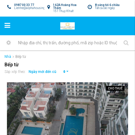
0987 00 33 77
162A Hoàng Hoa
8 sáng tới 6 chiều
Lienhe@alphahousing.vn
Thám
Tất cả các ngày
151 Thụy Khuê
Nhà
Bếp từ
Bếp từ
Ngày mới đến cũ
Sắp xếp theo:
CHO THUÊ