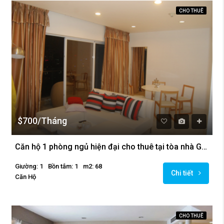
CHO THUÊ
$700/Tháng
Căn hộ 1 phòng ngủ hiện đại cho thuê tại tòa nhà Golden Westlake
Giường: 1
Bồn tắm: 1
m2: 68
Chi tiết
Căn Hộ
CHO THUÊ