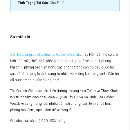
Tình Trạng Tài Sản:
Cho Thuê
Sự miêu tả
Căn hộ chung cư cho thuê tại Golden Westlake
, Tây Hồ. Căn hộ có diện
tích 111 m2, thiết kế 2 phòng ngủ sang trọng, 2 vệ sinh, 1 phòng
khách, 1 phòng bếp tiện nghi. Các phòng trong căn hộ đều được lắp
cửa sổ lớn mang lại ánh sáng tự nhiên và không khí trong lành. Căn hộ
đã được trang bị đầy đủ nội thất.
Tòa Golden Westlake nằm trên đường Hoàng Hoa Thám và Thụy Khuê,
nơi trung tâm giao nhau giữa 2 Quận Tây Hồ và Ba Đình. Tòa Golden
Westlake sang trọng, với nhiều tiện ích chung: sân tennis, bể bơi,
phòng tập Gym, spa, Hầm để xe rộng rãi, ….
Giá cho thuê căn hộ 950 USD/tháng