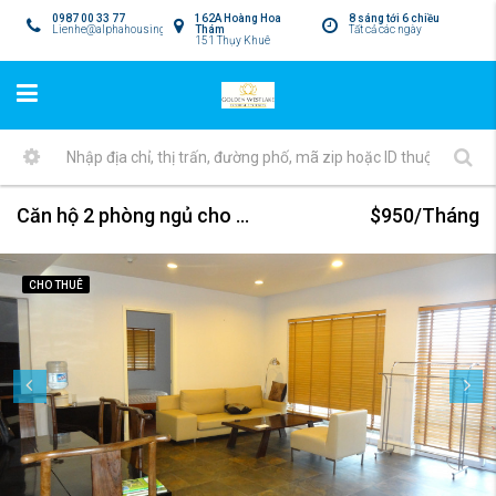
0987 00 33 77
162A Hoàng Hoa
8 sáng tới 6 chiều
Lienhe@alphahousing.vn
Thám
Tất cả các ngày
151 Thụy Khuê
Căn hộ 2 phòng ngủ cho thuê giá hợp lý tại Golden Westlake
$950/Tháng
CHO THUÊ