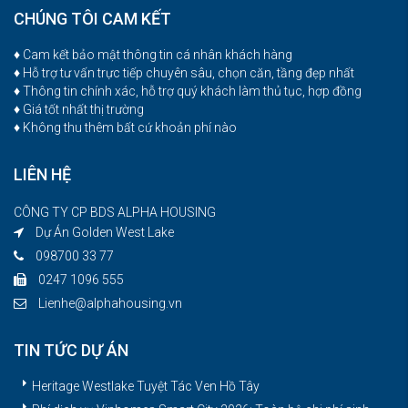
CHÚNG TÔI CAM KẾT
♦ Cam kết bảo mật thông tin cá nhân khách hàng
♦ Hỗ trợ tư vấn trực tiếp chuyên sâu, chọn căn, tầng đẹp nhất
♦ Thông tin chính xác, hỗ trợ quý khách làm thủ tục, hợp đồng
♦ Giá tốt nhất thị trường
♦ Không thu thêm bất cứ khoản phí nào
LIÊN HỆ
CÔNG TY CP BDS ALPHA HOUSING
Dự Án Golden West Lake
098700 33 77
0247 1096 555
Lienhe@alphahousing.vn
TIN TỨC DỰ ÁN
Heritage Westlake Tuyệt Tác Ven Hồ Tây