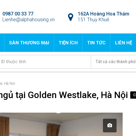
0987 00 33 77
162A Hoàng Hoa Thám
Lienhe@alphahousing.vn
151 Thụy Khuê
SÀN THƯƠNG MẠI
TIỆN ÍCH
TIN TỨC
LIÊN HỆ
Tất cả các thành phố
e, Hà Nội
ngủ tại Golden Westlake, Hà Nội
C