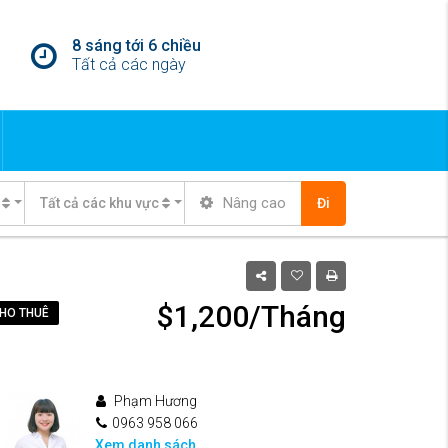
8 sáng tới 6 chiều
Tất cả các ngày
Nâng cao
Tất cả các khu vực
Đi
$1,200/Tháng
HO THUÊ
Phạm Hương
0963 958 066
Xem danh sách